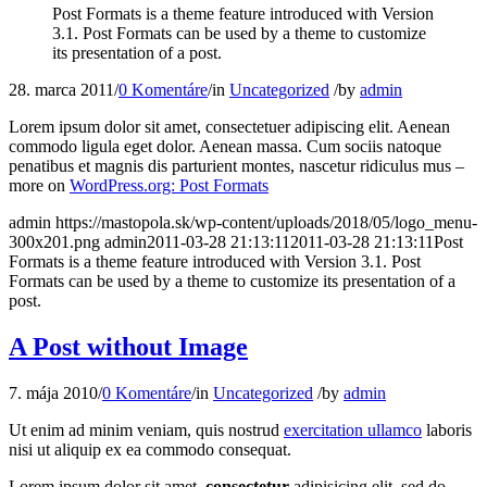
Post Formats is a theme feature introduced with Version
3.1. Post Formats can be used by a theme to customize
its presentation of a post.
28. marca 2011
/
0 Komentáre
/
in
Uncategorized
/
by
admin
Lorem ipsum dolor sit amet, consectetuer adipiscing elit. Aenean
commodo ligula eget dolor. Aenean massa. Cum sociis natoque
penatibus et magnis dis parturient montes, nascetur ridiculus mus –
more on
WordPress.org: Post Formats
admin
https://mastopola.sk/wp-content/uploads/2018/05/logo_menu-
300x201.png
admin
2011-03-28 21:13:11
2011-03-28 21:13:11
Post
Formats is a theme feature introduced with Version 3.1. Post
Formats can be used by a theme to customize its presentation of a
post.
A Post without Image
7. mája 2010
/
0 Komentáre
/
in
Uncategorized
/
by
admin
Ut enim ad minim veniam, quis nostrud
exercitation ullamco
laboris
nisi ut aliquip ex ea commodo consequat.
Lorem ipsum dolor sit amet,
consectetur
adipisicing elit, sed do