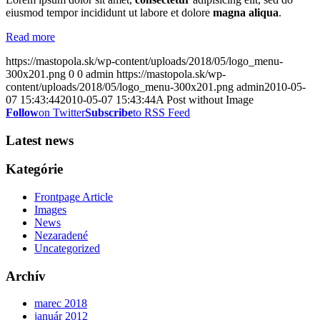
eiusmod tempor incididunt ut labore et dolore
magna aliqua
.
Read more
https://mastopola.sk/wp-content/uploads/2018/05/logo_menu-
300x201.png
0
0
admin
https://mastopola.sk/wp-
content/uploads/2018/05/logo_menu-300x201.png
admin
2010-05-
07 15:43:44
2010-05-07 15:43:44
A Post without Image
Follow
on Twitter
Subscribe
to RSS Feed
Latest news
Kategórie
Frontpage Article
Images
News
Nezaradené
Uncategorized
Archív
marec 2018
január 2012