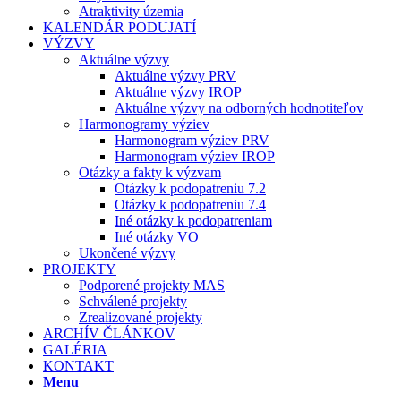
Atraktivity územia
KALENDÁR PODUJATÍ
VÝZVY
Aktuálne výzvy
Aktuálne výzvy PRV
Aktuálne výzvy IROP
Aktuálne výzvy na odborných hodnotiteľov
Harmonogramy výziev
Harmonogram výziev PRV
Harmonogram výziev IROP
Otázky a fakty k výzvam
Otázky k podopatreniu 7.2
Otázky k podopatreniu 7.4
Iné otázky k podopatreniam
Iné otázky VO
Ukončené výzvy
PROJEKTY
Podporené projekty MAS
Schválené projekty
Zrealizované projekty
ARCHÍV ČLÁNKOV
GALÉRIA
KONTAKT
Menu