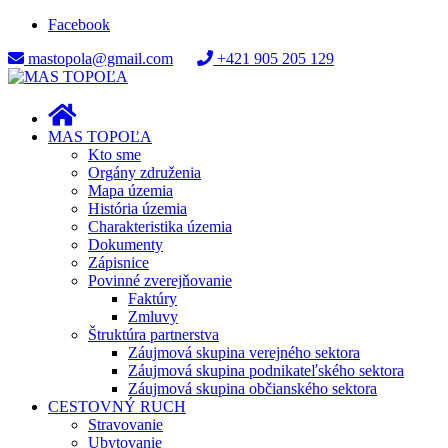
Facebook
mastopola@gmail.com
+421 905 205 129
MAS TOPOĽA
Kto sme
Orgány združenia
Mapa územia
História územia
Charakteristika územia
Dokumenty
Zápisnice
Povinné zverejňovanie
Faktúry
Zmluvy
Štruktúra partnerstva
Záujmová skupina verejného sektora
Záujmová skupina podnikateľského sektora
Záujmová skupina občianského sektora
CESTOVNÝ RUCH
Stravovanie
Ubytovanie