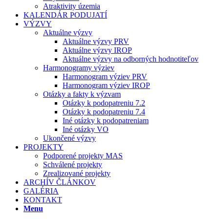
Atraktivity územia
KALENDÁR PODUJATÍ
VÝZVY
Aktuálne výzvy
Aktuálne výzvy PRV
Aktuálne výzvy IROP
Aktuálne výzvy na odborných hodnotiteľov
Harmonogramy výziev
Harmonogram výziev PRV
Harmonogram výziev IROP
Otázky a fakty k výzvam
Otázky k podopatreniu 7.2
Otázky k podopatreniu 7.4
Iné otázky k podopatreniam
Iné otázky VO
Ukončené výzvy
PROJEKTY
Podporené projekty MAS
Schválené projekty
Zrealizované projekty
ARCHÍV ČLÁNKOV
GALÉRIA
KONTAKT
Menu