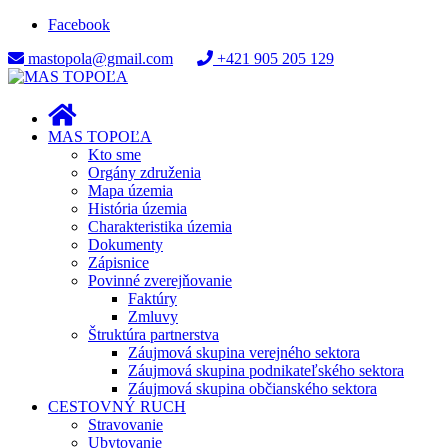
Facebook
mastopola@gmail.com
+421 905 205 129
MAS TOPOĽA
Kto sme
Orgány združenia
Mapa územia
História územia
Charakteristika územia
Dokumenty
Zápisnice
Povinné zverejňovanie
Faktúry
Zmluvy
Štruktúra partnerstva
Záujmová skupina verejného sektora
Záujmová skupina podnikateľského sektora
Záujmová skupina občianského sektora
CESTOVNÝ RUCH
Stravovanie
Ubytovanie