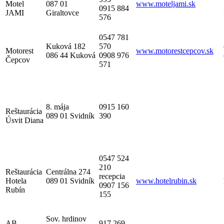
Motel
087 01
www.moteljami.sk
0915 884
JAMI
Giraltovce
576
0547 781
Kuková 182
570
Motorest
www.motorestcepcov.sk
086 44 Kuková
0908 976
Čepcov
571
8. mája
0915 160
Reštaurácia
089 01 Svidník
390
Úsvit Diana
0547 524
210
Reštaurácia
Centrálna 274
recepcia
Hotela
089 01 Svidník
www.hotelrubin.sk
0907 156
Rubín
155
Sov. hrdinov
AB
917 269