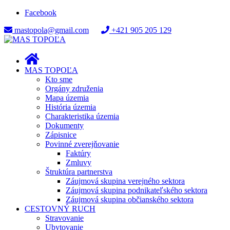
Facebook
mastopola@gmail.com
+421 905 205 129
MAS TOPOĽA
Kto sme
Orgány združenia
Mapa územia
História územia
Charakteristika územia
Dokumenty
Zápisnice
Povinné zverejňovanie
Faktúry
Zmluvy
Štruktúra partnerstva
Záujmová skupina verejného sektora
Záujmová skupina podnikateľského sektora
Záujmová skupina občianského sektora
CESTOVNÝ RUCH
Stravovanie
Ubytovanie