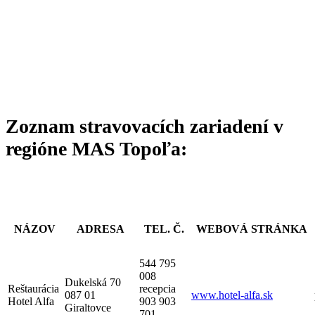
Zoznam stravovacích zariadení v
regióne MAS Topoľa:
NÁZOV
ADRESA
TEL. Č.
WEBOVÁ STRÁNKA
544 795
008
Dukelská 70
Reštaurácia
recepcia
087 01
www.hotel-alfa.sk
Hotel Alfa
903 903
Giraltovce
701