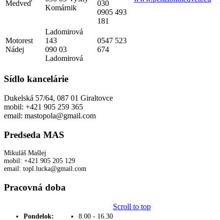
Medveď
030
Komárnik
0905 493
181
Ladomirová
Motorest
143
0547 523
Nádej
090 03
674
Ladomirová
Sídlo kancelárie
Dukelská 57/64, 087 01 Giraltovce
mobil: +421 905 259 365
email: mastopola@gmail.com
Predseda MAS
Mikuláš Mašlej
mobil: +421 905 205 129
email: topl.lucka@gmail.com
Pracovná doba
Scroll to top
Pondelok:
8.00 - 16.30