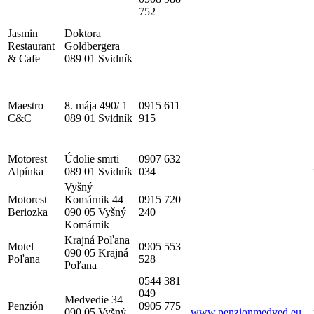
752
Jasmin
Doktora
Restaurant
Goldbergera
& Cafe
089 01 Svidník
Maestro
8. mája 490/ 1
0915 611
C&C
089 01 Svidník
915
Motorest
Údolie smrti
0907 632
Alpínka
089 01 Svidník
034
Vyšný
Motorest
Komárnik 44
0915 720
Beriozka
090 05 Vyšný
240
Komárnik
Krajná Poľana
Motel
0905 553
090 05 Krajná
Poľana
528
Poľana
0544 381
049
Medvedie 34
Penzión
0905 775
090 05 Vyšný
www.penzionmedved.eu