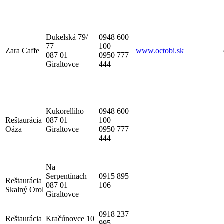
Dukelská 79/
0948 600
77
100
Zara Caffe
www.octobi.sk
087 01
0950 777
Giraltovce
444
Kukorelliho
0948 600
Reštaurácia
087 01
100
Oáza
Giraltovce
0950 777
444
Na
Serpentínach
0915 895
Reštaurácia
087 01
106
Skalný Orol
Giraltovce
0918 237
Reštaurácia
Kračúnovce 10
995