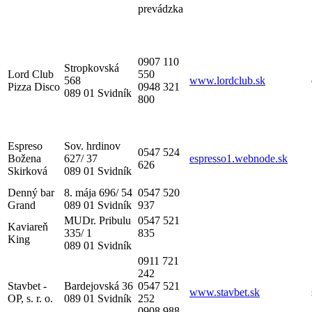
prevádzka
0907 110
Stropkovská
Lord Club
550
568
www.lordclub.sk
Pizza Disco
0948 321
089 01 Svidník
800
Espreso
Sov. hrdinov
0547 524
Božena
627/ 37
espresso1.webnode.sk
626
Skirková
089 01 Svidník
Denný bar
8. mája 696/ 54
0547 520
Grand
089 01 Svidník
937
MUDr. Pribulu
0547 521
Kaviareň
335/ 1
835
King
089 01 Svidník
0911 721
242
Stavbet -
Bardejovská 36
0547 521
www.stavbet.sk
OP, s. r. o.
089 01 Svidník
252
0908 988