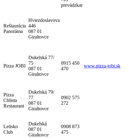
prevádzkar
Hviezdoslavova
Reštaurácia
446
Panoráma
087 01
Giraltovce
Dukelská 77/
75
0915 450
Pizza JOBI
www.pizza-jobi.sk
087 01
470
Giraltovce
Dukelská 79/
Pizza
77
0902 575
Chlista
087 01
272
Restaurant
Giraltovce
Dukelská
Letisko
0908 873
087 01
Club
475
Giraltovce