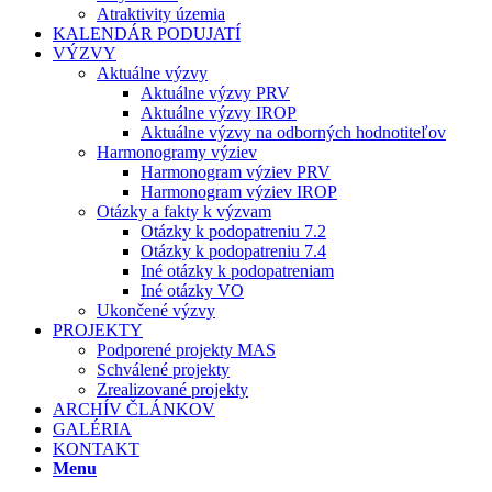
Atraktivity územia
KALENDÁR PODUJATÍ
VÝZVY
Aktuálne výzvy
Aktuálne výzvy PRV
Aktuálne výzvy IROP
Aktuálne výzvy na odborných hodnotiteľov
Harmonogramy výziev
Harmonogram výziev PRV
Harmonogram výziev IROP
Otázky a fakty k výzvam
Otázky k podopatreniu 7.2
Otázky k podopatreniu 7.4
Iné otázky k podopatreniam
Iné otázky VO
Ukončené výzvy
PROJEKTY
Podporené projekty MAS
Schválené projekty
Zrealizované projekty
ARCHÍV ČLÁNKOV
GALÉRIA
KONTAKT
Menu