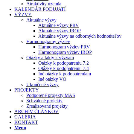
Atraktivity územia
KALENDÁR PODUJATÍ
VÝZVY
Aktuálne výzvy
Aktuálne výzvy PRV
Aktuálne výzvy IROP
Aktuálne výzvy na odborných hodnotiteľov
Harmonogramy výziev
Harmonogram výziev PRV
Harmonogram výziev IROP
Otázky a fakty k výzvam
Otázky k podopatreniu 7.2
Otázky k podopatreniu 7.4
Iné otázky k podopatreniam
Iné otázky VO
Ukončené výzvy
PROJEKTY
Podporené projekty MAS
Schválené projekty
Zrealizované projekty
ARCHÍV ČLÁNKOV
GALÉRIA
KONTAKT
Menu