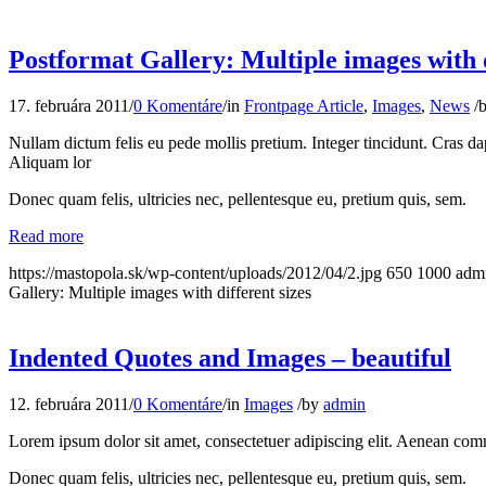
Postformat Gallery: Multiple images with d
17. februára 2011
/
0 Komentáre
/
in
Frontpage Article
,
Images
,
News
/
Nullam dictum felis eu pede mollis pretium. Integer tincidunt. Cras da
Aliquam lor
Donec quam felis, ultricies nec, pellentesque eu, pretium quis, sem.
Read more
https://mastopola.sk/wp-content/uploads/2012/04/2.jpg
650
1000
adm
Gallery: Multiple images with different sizes
Indented Quotes and Images – beautiful
12. februára 2011
/
0 Komentáre
/
in
Images
/
by
admin
Lorem ipsum dolor sit amet, consectetuer adipiscing elit. Aenean com
Donec quam felis, ultricies nec, pellentesque eu, pretium quis, sem.