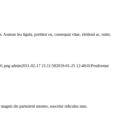
Aenean leo ligula, porttitor eu, consequat vitae, eleifend ac, enim.
01.png
admin
2011-02-17 21:11:58
2019-01-25 12:48:01
Postformat
magnis dis parturient montes, nascetur ridiculus mus.