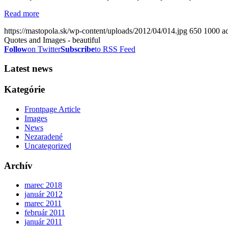
Read more
https://mastopola.sk/wp-content/uploads/2012/04/014.jpg
650
1000
a
Quotes and Images - beautiful
Follow
on Twitter
Subscribe
to RSS Feed
Latest news
Kategórie
Frontpage Article
Images
News
Nezaradené
Uncategorized
Archív
marec 2018
január 2012
marec 2011
február 2011
január 2011