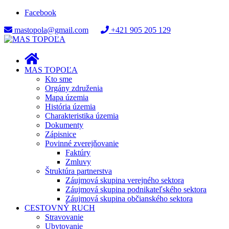
Facebook
mastopola@gmail.com
+421 905 205 129
MAS TOPOĽA
Kto sme
Orgány združenia
Mapa územia
História územia
Charakteristika územia
Dokumenty
Zápisnice
Povinné zverejňovanie
Faktúry
Zmluvy
Štruktúra partnerstva
Záujmová skupina verejného sektora
Záujmová skupina podnikateľského sektora
Záujmová skupina občianského sektora
CESTOVNÝ RUCH
Stravovanie
Ubytovanie