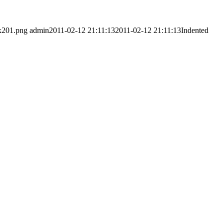
0x201.png
admin
2011-02-12 21:11:13
2011-02-12 21:11:13
Indented