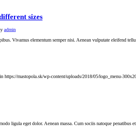
ifferent sizes
by
admin
pibus. Vivamus elementum semper nisi. Aenean vulputate eleifend tellus. 
in
https://mastopola.sk/wp-content/uploads/2018/05/logo_menu-300x2
modo ligula eget dolor. Aenean massa. Cum sociis natoque penatibus et 