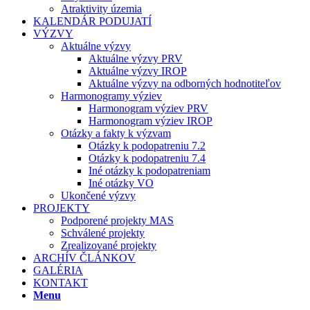
Atraktivity územia
KALENDÁR PODUJATÍ
VÝZVY
Aktuálne výzvy
Aktuálne výzvy PRV
Aktuálne výzvy IROP
Aktuálne výzvy na odborných hodnotiteľov
Harmonogramy výziev
Harmonogram výziev PRV
Harmonogram výziev IROP
Otázky a fakty k výzvam
Otázky k podopatreniu 7.2
Otázky k podopatreniu 7.4
Iné otázky k podopatreniam
Iné otázky VO
Ukončené výzvy
PROJEKTY
Podporené projekty MAS
Schválené projekty
Zrealizované projekty
ARCHÍV ČLÁNKOV
GALÉRIA
KONTAKT
Menu