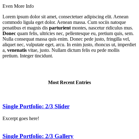
Even More Info
Lorem ipsum dolor sit amet, consectetuer adipiscing elit. Aenean
commodo ligula eget dolor. Aenean massa. Cum sociis natoque
penatibus et magnis dis
parturient
montes, nascetur ridiculus mus.
Donec
quam felis, ultricies nec, pellentesque eu, pretium quis, sem.
Nulla consequat massa quis enim. Donec pede justo, fringilla vel,
aliquet nec, vulputate eget, arcu. In enim justo, rhoncus ut, imperdiet
a,
venenatis
vitae, justo. Nullam dictum felis eu pede mollis
pretium. Integer tincidunt.
Most Recent Entries
Single Portfolio: 2/3 Slider
Excerpt goes here!
Single Portfolio: 2/3 Gallery