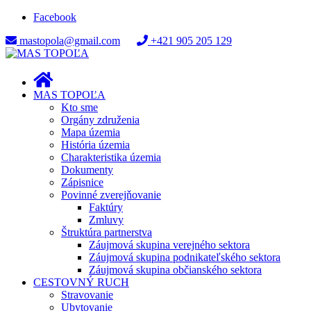
Facebook
mastopola@gmail.com
+421 905 205 129
MAS TOPOĽA
Kto sme
Orgány združenia
Mapa územia
História územia
Charakteristika územia
Dokumenty
Zápisnice
Povinné zverejňovanie
Faktúry
Zmluvy
Štruktúra partnerstva
Záujmová skupina verejného sektora
Záujmová skupina podnikateľského sektora
Záujmová skupina občianského sektora
CESTOVNÝ RUCH
Stravovanie
Ubytovanie