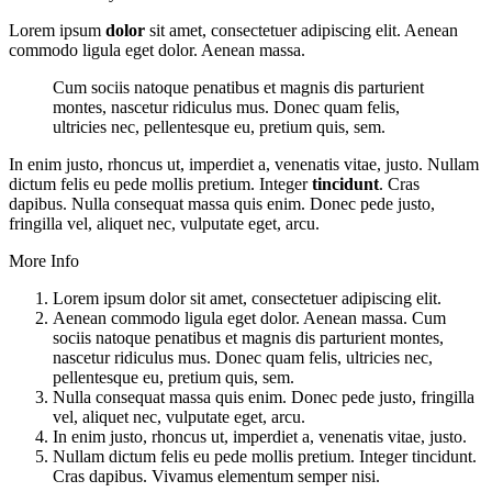
Lorem ipsum
dolor
sit amet, consectetuer adipiscing elit. Aenean
commodo ligula eget dolor. Aenean massa.
Cum sociis natoque penatibus et magnis dis parturient
montes, nascetur ridiculus mus. Donec quam felis,
ultricies nec, pellentesque eu, pretium quis, sem.
In enim justo, rhoncus ut, imperdiet a, venenatis vitae, justo. Nullam
dictum felis eu pede mollis pretium. Integer
tincidunt
. Cras
dapibus. Nulla consequat massa quis enim. Donec pede justo,
fringilla vel, aliquet nec, vulputate eget, arcu.
More Info
Lorem ipsum dolor sit amet, consectetuer adipiscing elit.
Aenean commodo ligula eget dolor. Aenean massa. Cum
sociis natoque penatibus et magnis dis parturient montes,
nascetur ridiculus mus. Donec quam felis, ultricies nec,
pellentesque eu, pretium quis, sem.
Nulla consequat massa quis enim. Donec pede justo, fringilla
vel, aliquet nec, vulputate eget, arcu.
In enim justo, rhoncus ut, imperdiet a, venenatis vitae, justo.
Nullam dictum felis eu pede mollis pretium. Integer tincidunt.
Cras dapibus. Vivamus elementum semper nisi.