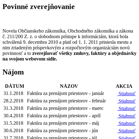
Povinné zverejňovanie
Novela Občianskeho zákonníka, Obchodného zákonníka a zákona
č. 211/200 Z. z. o slobodnom prístupe k informáciám, ktorá bola
schválená 9. decembra 2010 a platí od 1. 1. 2011 priniesla mestu a
nim zriadeným príspevkovým a rozpočtovým organizáciám novú
povinnosť a to
zverejňovať všetky zmluvy, faktúry a objednávky
na svojom webovom sídle.
Nájom
DÁTUM
NÁZOV
AKCIA
31.1.2018
Faktúra za prenájom priestorov - január
Stiahnuť
28.2.2018
Faktúra za prenájom priestorov - február
Stiahnuť
31.3.2018
Faktúra za prenájom priestorov - marec
Stiahnuť
30.4.2018
Faktúra za prenájom priestorov - apríl
Stiahnuť
31.5.2018
Faktúra za prenájom priestorov - máj
Stiahnuť
30.6.2018
Faktúra za prenájom priestorov - jún
Stiahnuť
31.7.2018
Faktúra za prenájom priestorov - júl
Stiahnuť