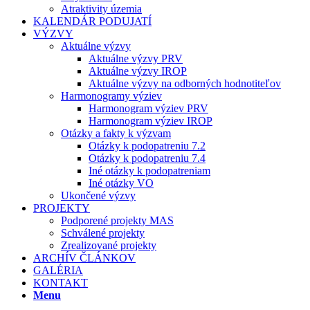
Atraktivity územia
KALENDÁR PODUJATÍ
VÝZVY
Aktuálne výzvy
Aktuálne výzvy PRV
Aktuálne výzvy IROP
Aktuálne výzvy na odborných hodnotiteľov
Harmonogramy výziev
Harmonogram výziev PRV
Harmonogram výziev IROP
Otázky a fakty k výzvam
Otázky k podopatreniu 7.2
Otázky k podopatreniu 7.4
Iné otázky k podopatreniam
Iné otázky VO
Ukončené výzvy
PROJEKTY
Podporené projekty MAS
Schválené projekty
Zrealizované projekty
ARCHÍV ČLÁNKOV
GALÉRIA
KONTAKT
Menu