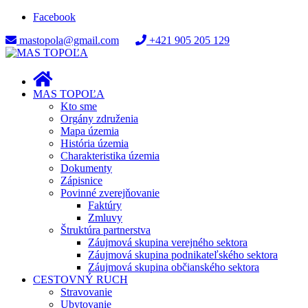
Facebook
mastopola@gmail.com
+421 905 205 129
MAS TOPOĽA
Kto sme
Orgány združenia
Mapa územia
História územia
Charakteristika územia
Dokumenty
Zápisnice
Povinné zverejňovanie
Faktúry
Zmluvy
Štruktúra partnerstva
Záujmová skupina verejného sektora
Záujmová skupina podnikateľského sektora
Záujmová skupina občianského sektora
CESTOVNÝ RUCH
Stravovanie
Ubytovanie