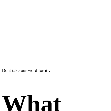
Eye Candy
Tools
A list
Updates
Rocket Science?
Dont take our word for it…
What