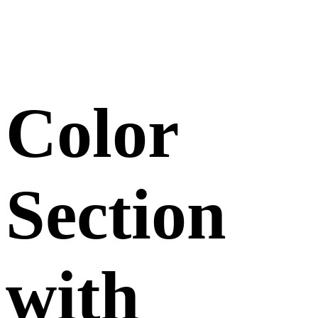
Color
Section
with