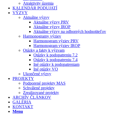
Atraktivity územia
KALENDÁR PODUJATÍ
VÝZVY
Aktuálne výzvy
Aktuálne výzvy PRV
Aktuálne výzvy IROP
Aktuálne výzvy na odborných hodnotiteľov
Harmonogramy výziev
Harmonogram výziev PRV
Harmonogram výziev IROP
Otázky a fakty k výzvam
Otázky k podopatreniu 7.2
Otázky k podopatreniu 7.4
Iné otázky k podopatreniam
Iné otázky VO
Ukončené výzvy
PROJEKTY
Podporené projekty MAS
Schválené projekty
Zrealizované projekty
ARCHÍV ČLÁNKOV
GALÉRIA
KONTAKT
Menu