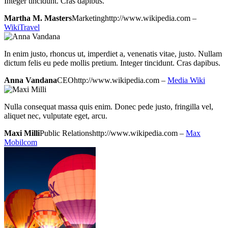
Integer tincidunt. Cras dapibus.
Martha M. Masters
Marketing
http://www.wikipedia.com
–
WikiTravel
In enim justo, rhoncus ut, imperdiet a, venenatis vitae, justo. Nullam
dictum felis eu pede mollis pretium. Integer tincidunt. Cras dapibus.
Anna Vandana
CEO
http://www.wikipedia.com
–
Media Wiki
Nulla consequat massa quis enim. Donec pede justo, fringilla vel,
aliquet nec, vulputate eget, arcu.
Maxi Milli
Public Relations
http://www.wikipedia.com
–
Max
Mobilcom