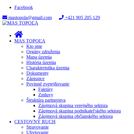
Facebook
mastopola@gmail.com
+421 905 205 129
MAS TOPOĽA
Kto sme
Orgány združenia
Mapa územia
História územia
Charakteristika územia
Dokumenty
Zápisnice
Povinné zverejňovanie
Faktúry
Zmluvy
Štruktúra partnerstva
Záujmová skupina verejného sektora
Záujmová skupina podnikateľského sektora
Záujmová skupina občianského sektora
CESTOVNÝ RUCH
Stravovanie
Ubytovanie