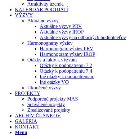
Atraktivity územia
KALENDÁR PODUJATÍ
VÝZVY
Aktuálne výzvy
Aktuálne výzvy PRV
Aktuálne výzvy IROP
Aktuálne výzvy na odborných hodnotiteľov
Harmonogramy výziev
Harmonogram výziev PRV
Harmonogram výziev IROP
Otázky a fakty k výzvam
Otázky k podopatreniu 7.2
Otázky k podopatreniu 7.4
Iné otázky k podopatreniam
Iné otázky VO
Ukončené výzvy
PROJEKTY
Podporené projekty MAS
Schválené projekty
Zrealizované projekty
ARCHÍV ČLÁNKOV
GALÉRIA
KONTAKT
Menu