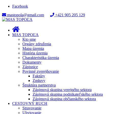
Facebook
mastopola@gmail.com
+421 905 205 129
MAS TOPOĽA
Kto sme
Orgány združenia
Mapa územia
História územia
Charakteristika územia
Dokumenty
Zápisnice
Povinné zverejňovanie
Faktúry
Zmluvy
Štruktúra partnerstva
Záujmová skupina verejného sektora
Záujmová skupina podnikateľského sektora
Záujmová skupina občianského sektora
CESTOVNÝ RUCH
Stravovanie
Ubytovanie