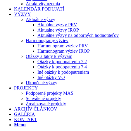
Atraktivity územia
KALENDÁR PODUJATÍ
VÝZVY
Aktuálne výzvy
Aktuálne výzvy PRV
Aktuálne výzvy IROP
Aktuálne výzvy na odborných hodnotiteľov
Harmonogramy výziev
Harmonogram výziev PRV
Harmonogram výziev IROP
Otázky a fakty k výzvam
Otázky k podopatreniu 7.2
Otázky k podopatreniu 7.4
Iné otázky k podopatreniam
Iné otázky VO
Ukončené výzvy
PROJEKTY
Podporené projekty MAS
Schválené projekty
Zrealizované projekty
ARCHÍV ČLÁNKOV
GALÉRIA
KONTAKT
Menu