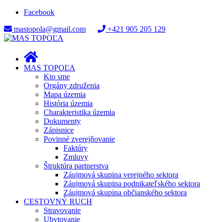
Facebook
mastopola@gmail.com
+421 905 205 129
MAS TOPOĽA
Kto sme
Orgány združenia
Mapa územia
História územia
Charakteristika územia
Dokumenty
Zápisnice
Povinné zverejňovanie
Faktúry
Zmluvy
Štruktúra partnerstva
Záujmová skupina verejného sektora
Záujmová skupina podnikateľského sektora
Záujmová skupina občianského sektora
CESTOVNÝ RUCH
Stravovanie
Ubytovanie